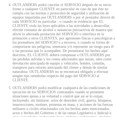
OUTLANDERS podrá cancelar el SERVICIO después de su inicio
frente a cualquier CLIENTE en particular en caso de que éste no
cumpla con las normas y protocolos de seguridad y utilización de
equipos impartidas por OUTLANDERS o por el prestador directo de
cada SERVICIO en particular , o cuando se evidencie que EL
CLIENTE viole las leyes aplicables a las actividades a desarrollar,
efectúe consumo de alcohol o sustancias psicoactivas de manera que
afecte la adecuada prestación del SERVICIO o interfiera en la
prestación a otros CLIENTES, por agresiones físicas o psicológicas a
los prestadores del SERVICIO o a terceros, o cuando su forma de
comportarse sea peligrosa, temeraria y/o represente un riesgo para él
o las personas que lo acompañen. De presentarse los hechos aquí
descritos, EL CLIENTE deberá compensar a OUTLANDERS por
las pérdidas sufridas y los costos adicionales que surjan, tales como
devolución anticipada de equipo y vehículos, hoteles, comidas,
transporte para retorno anticipado del cliente y demás de similar
naturaleza. OUTLANDERS no se encontrará obligado a efectuar
ningún tipo reembolso respecto del pago del SERVICIO al
CLIENTE.
OUTLANDERS podrá modificar cualquiera de las condiciones de
ejecución de los SERVICIOS contratados cuando se presenten
situaciones ajenas a su voluntad y control que así se lo exijan;
incluyendo, sin limitarse: actos de desorden civil, guerra, bloqueos,
insurrecciones, motines, protestas en masa, y acciones de las fuerzas
militares o civiles relacionados con los hechos antes mencionados;
actos y hechos del Gobierno y de las ramas Legislativa y Judicial u