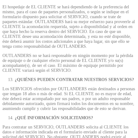
El hospedaje de EL CLIENTE se hará dependiendo de la preferencia del
mismo, para el caso de paquetes personalizados, o según se indique en el
formulario dispuesto para solicitar el SERVICIO, cuando se trate de
paquetes estándar. OUTLANDERS hará su mejor esfuerzo para proveerle al
CLIENTE la acomodación requerida, sujeto a disponibilidad y al orden en
que haya hecho la reserva dentro del SERVICIO. En caso de que un
CLIENTE desee una acomodación determinada, y esta no esté disponible,
éste deberá asumir los costos adicionales a que haya lugar, sin que ello se
tenga como responsabilidad de OUTLANDERS.
OUTLANDERS no se hará responsable en ningún momento por la pérdida
de equipaje o de cualquier efecto personal de EL CLIENTE y/o su(s)
acompañante(s), de ser el caso. El máximo de equipaje permitido por
CLIENTE variará según el SERVICIO.
¿QUIÉNES PUEDEN CONTRATAR NUESTROS SERVICIOS?
Los SERVICIOS ofrecidos por OUTLANDERS están destinados a personas
que tengan 18 años o más de edad. Si EL CLIENTE no es mayor de edad,
éste deberá estar acompañado por sus padres, o por un adulto responsable
debidamente autorizado, quien firmará todos los documentos en su nombre,
asumiendo cumplir y cubrir las resposabilidades que de esto se derivan.
¿QUÉ INFORMACIÓN SOLICITAMOS?
Para contratar un SERVICIO, OUTLANDERS solicita al CLIENTE los
datos e información indicada en el formulario enviado al cliente para la
solicitud del SERVICIO. No obstante, OUTLANDERS podrá exigir al