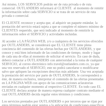
Así mismo, LOS SERVICIOS podrán ser de ruta privada o de ruta
comercial. OUTLANDERS informará al CLIENTE al momento de remitir
la información sobre cada SERVICIO si se trata de un servicio de ruta
privada o comercial.
El CLIENTE reconoce y acepta que, al adquirir un paquete estándar, la
prestación del servicio estará sujeta a que se complete el número mínimo de
CLIENTES requerido, que será indicado al momento de remitirle la
información sobre el SERVICIO y actividades incluidas.
Al acceder a LA PÁGINA WEB, y/o a cualquiera de los servicios ofrecidos
por OUTLANDERS, se considerará que EL CLIENTE tiene plena
conciencia del contenido de las ofertas hechas por OUTLANDERS, y que
conoce y está bien informado de las condiciones de tiempo, modo y lugar
de cada una de ellas al momento de solicitar el servicio. En caso de duda,
deberá contactar a OUTLANDERS con anterioridad a la toma de cualquier
SERVICIO, al correo electrónico info.travel@outlanders.com.co, ya que
una vez reservado el SERVICIO, este no podrá cancelarse o modificarse
salvo que apliquen las excepciones descritas más adelante. Una vez aceptada
la prestación del servicio por parte de OUTLANDERS, le corresponderá a
éste, de manera exclusiva, interpretar el contenido de las ofertas presentadas
en LA PÁGINA WEB con apoyo de las comunicaciones aclaratorias
enviadas en cualquier momento al respectivo CLIENTE. En todo caso EL
CLIENTE declara aceptar de manera expresa cualquier contrato mediante el
cual OUTLANDERS decida regular estos términos y condiciones.
Los servicios prestados por OUTLANDERS o por terceros que se rijan por
estos términos podrán estar sujetos a la aplicación de condiciones específicas