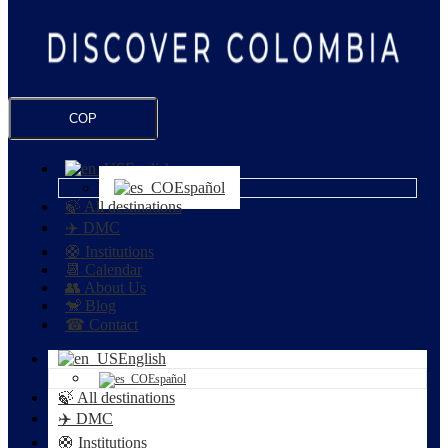
COP
English
Español
🍃 All destinations
✈️ DMC
🛟 Institutions
📆 Calendar
👥 About Us
🐒 Blog
☎ Contact
English
Español
🍃 All destinations
✈️ DMC
🛟 Institutions