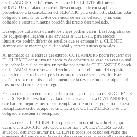
OUTLANDERS podrá rehusarse a que EL CLIENTE disfrute del
SERVICIO contratado si éste no lleva consigo la licencia aplicable,
procediendo a la cancelación del SERVICIO para dicha actividad, sin estar
obligado a asumir los costos derivados de esa cancelación, y sin estar
obligado a restituir ninguna porción del precio desembolsado.
Los equipos utilizados durante los viajes podrán variar. Las fotografías de
los equipos que llegaren a ser enviadas al CLIENTE para efectos
ilustrativos podrán diferir de aquellos que se entregarán al CLIENTE
siempre que se mantengan su finalidad y características generales.
Al momento de la entrega del equipo, OUTLANDERS podrá requerir que
EL CLIENTE constituya un depósito de cobertura en caso de avería o mal
uso, sobre lo cual se emitirá un recibo por parte de OUTLANDERS donde
OUTLANDERS se reserva el derecho de ajustar el monto del depósito
contenido en el recibo sin previo aviso en caso de ser necesario. Este
depósito será reembolsado al momento de la devolución del equipo en el
mismo estado en que se entregó.
En caso de que un equipo requerido para la participación de EL CLIENTE
en el SERVICIO resultare averiado por causas ajenas a OUTLANDERS,
éste hará su mejor esfuerzo por reemplazarlo. Sin embargo, si no pudiera
reemplazarse dicho equipo, se entenderá que OUTLANDERS no estará
obligado a efectuar su reemplazo.
En caso de que EL CLIENTE no pueda continuar utilizando el equipo
durante el SERVICIO, éste deberá informar a OUTLANDERS de esta
situación, debiendo asumir EL CLIENTE todos los costos derivados del