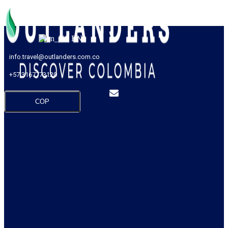
EN
info.travel@outlanders.com.co
+57 3167773120
COP