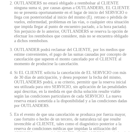
OUTLANDERS no estará obligado a reembolsar al CLIENTE
ninguna suma si, por causas ajenas a OUTLANDERS, EL CLIENTE
no se presenta oportunamente en el lugar de inicio del SERVICIO o
llega con posterioridad al inicio del mismo (Ej. retraso o pérdida de
vuelos, enfermedad, problemas en las vías, o cualquier otra situación
que impida llegar al punto de encuentro pactado, a la hora pactada).
Sin perjuicio de lo anterior, OUTLANDERS se reserva la opción de
efectuar los reembolsos que considere, más no se encuentra obligado
a dichos reembolsos.
OUTLANDER podrá reclamar del CLIENTE, por los medios que
estime convenientes, el pago de las sumas causadas por concepto de
cancelación que superen el monto cancelado por el CLIENTE al
momento de producirse la cancelación.
Si EL CLIENTE solicita la cancelación de EL SERVICIO con más
de 30 días de anticipación, y desea posponer la fecha del mismo,
OUTLANDERS podrá, a su criterio, permitir que la reserva inicial
sea utilizada para otro SERVICIO, sin aplicación de las penalidades
aquí descritas, en la medida en que dicha solución resulte viable
según las condiciones particulares de cada SERVICIO. La nueva
reserva estará sometida a la disponibilidad y a las condiciones dadas
por OUTLANDERS.
En el evento de que una cancelación se produzca por fuerza mayor,
caso fortuito o hecho de un tercero, de naturaleza tal que resulte
invencible al CLIENTE, tales como el diagnóstico posterior a la
reserva de condiciones médicas que impidan la utilización del