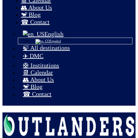
📆 Calendar
👥 About Us
🐒 Blog
☎ Contact
English
Español
🍃 All destinations
✈️ DMC
🛟 Institutions
📆 Calendar
👥 About Us
🐒 Blog
☎ Contact