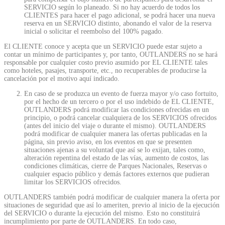
SERVICIO según lo planeado. Si no hay acuerdo de todos los
CLIENTES para hacer el pago adicional, se podrá hacer una nueva
reserva en un SERVICIO distinto, abonando el valor de la reserva
inicial o solicitar el reembolso del 100% pagado.
El CLIENTE conoce y acepta que un SERVICIO puede estar sujeto a
contar un mínimo de participantes y, por tanto, OUTLANDERS no se hará
responsable por cualquier costo previo asumido por EL CLIENTE tales
como hoteles, pasajes, transporte, etc., no recuperables de producirse la
cancelación por el motivo aquí indicado.
En caso de se produzca un evento de fuerza mayor y/o caso fortuito,
por el hecho de un tercero o por el uso indebido de EL CLIENTE,
OUTLANDERS podrá modificar las condiciones ofrecidas en un
principio, o podrá cancelar cualquiera de los SERVICIOS ofrecidos
(antes del inicio del viaje o durante el mismo). OUTLANDERS
podrá modificar de cualquier manera las ofertas publicadas en la
página, sin previo aviso, en los eventos en que se presenten
situaciones ajenas a su voluntad que así se lo exijan, tales como,
alteración repentina del estado de las vías, aumento de costos, las
condiciones climáticas, cierre de Parques Nacionales, Reservas o
cualquier espacio público y demás factores externos que pudieran
limitar los SERVICIOS ofrecidos.
OUTLANDERS también podrá modificar de cualquier manera la oferta por
situaciones de seguridad que así lo ameriten, previo al inicio de la ejecución
del SERVICIO o durante la ejecución del mismo. Esto no constituirá
incumplimiento por parte de OUTLANDERS. En todo caso,