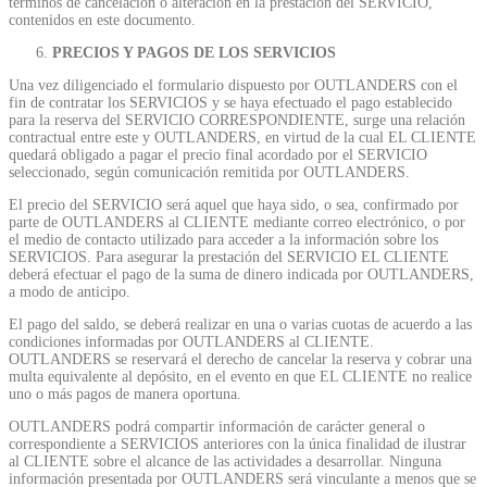
términos de cancelación o alteración en la prestación del SERVICIO,
contenidos en este documento.
PRECIOS Y PAGOS DE LOS SERVICIOS
Una vez diligenciado el formulario dispuesto por OUTLANDERS con el
fin de contratar los SERVICIOS y se haya efectuado el pago establecido
para la reserva del SERVICIO CORRESPONDIENTE, surge una relación
contractual entre este y OUTLANDERS, en virtud de la cual EL CLIENTE
quedará obligado a pagar el precio final acordado por el SERVICIO
seleccionado, según comunicación remitida por OUTLANDERS.
El precio del SERVICIO será aquel que haya sido, o sea, confirmado por
parte de OUTLANDERS al CLIENTE mediante correo electrónico, o por
el medio de contacto utilizado para acceder a la información sobre los
SERVICIOS. Para asegurar la prestación del SERVICIO EL CLIENTE
deberá efectuar el pago de la suma de dinero indicada por OUTLANDERS,
a modo de anticipo.
El pago del saldo, se deberá realizar en una o varias cuotas de acuerdo a las
condiciones informadas por OUTLANDERS al CLIENTE.
OUTLANDERS se reservará el derecho de cancelar la reserva y cobrar una
multa equivalente al depósito, en el evento en que EL CLIENTE no realice
uno o más pagos de manera oportuna.
OUTLANDERS podrá compartir información de carácter general o
correspondiente a SERVICIOS anteriores con la única finalidad de ilustrar
al CLIENTE sobre el alcance de las actividades a desarrollar. Ninguna
información presentada por OUTLANDERS será vinculante a menos que se