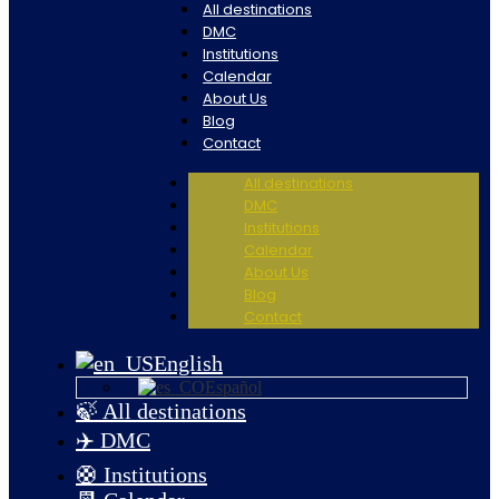
All destinations
DMC
Institutions
Calendar
About Us
Blog
Contact
All destinations
DMC
Institutions
Calendar
About Us
Blog
Contact
English
Español
🍃 All destinations
✈️ DMC
🛟 Institutions