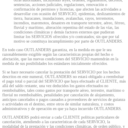
otras autoridades, incluyendo leyes, órdenes, reglamentos, decretos,
sentencias, acciones judiciales, regulaciones, renovación o
confirmación de permisos y licencias, que afecten las actividades a
desarrollar con ocasión del SERVICIO, epidemias, deslizamientos de
tierra, huracanes, inundaciones, avalanchas, rayos, terremotos,
incendios, maremotos, desastres en transporte terrestre, aéreo, férreo,
fluvial y marítimo, alteración repentina del estado de las vías, las
condiciones climáticas y demás factores externos que pudieran
limitar los SERVICIOS ofrecidos y/o contratados; sin que por tal
motivo se constituya incumplimiento por parte de OUTLANDERS.
En todo caso OUTLANDERS garantiza, en la medida en que le sea
razonablemente exigible según las características propias del hecho o
afectación, que las nuevas condiciones del SERVICIO mantendrán en la
medida de sus posibilidades los estándares inicialmente ofrecidos.
Si se hace necesario cancelar la prestación del SERVICIO por los hechos
descritos en este numeral, OUTLANDERS no estará obligado a reembolsar
el pago total o parcial del SERVICIO que haya efectuado al CLIENTE, más
allá del saldo restante, una vez deducidos los gastos efectuados no
reembolsables, tales como gastos por transporte aéreo, terrestre, marítimo o
fluvial no reembolsables, penalidades por cancelación de alojamiento,
anticipos cancelados o pagos causados a proveedores de servicios de guianza
o actividades en el destino, entre otros de similar naturaleza, y costos
administrativos y de operación en que ya haya incurrido OUTLANDERS.
OUTLANDERS podrá enviar a cada CLIENTE políticas particulares de
cancelación, atendiendo a las características de cada SERVICIO, la
modalidad de la prestación y las condiciones climáticas, de orden público, y