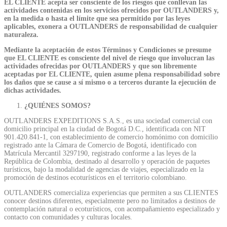
EL CLIENTE acepta ser consciente de los riesgos que conllevan las
actividades contenidas en los servicios ofrecidos por OUTLANDERS y,
en la medida o hasta el límite que sea permitido por las leyes
aplicables, exonera a OUTLANDERS de responsabilidad de cualquier
naturaleza.
Mediante la aceptación de estos Términos y Condiciones se presume
que EL CLIENTE es consciente del nivel de riesgo que involucran las
actividades ofrecidas por OUTLANDERS y que son libremente
aceptadas por EL CLIENTE, quien asume plena responsabilidad sobre
los daños que se cause a sí mismo o a terceros durante la ejecución de
dichas actividades.
¿QUIÉNES SOMOS?
OUTLANDERS EXPEDITIONS S.A.S., es una sociedad comercial con
domicilio principal en la ciudad de Bogotá D.C., identificada con NIT
901.420.841-1, con establecimiento de comercio homónimo con domicilio
registrado ante la Cámara de Comercio de Bogotá, identificado con
Matrícula Mercantil 3297190, registrado conforme a las leyes de la
República de Colombia, destinado al desarrollo y operación de paquetes
turísticos, bajo la modalidad de agencias de viajes, especializado en la
promoción de destinos ecoturísticos en el territorio colombiano.
OUTLANDERS comercializa experiencias que permiten a sus CLIENTES
conocer destinos diferentes, especialmente pero no limitados a destinos de
contemplación natural o ecoturísticos, con acompañamiento especializado y
contacto con comunidades y culturas locales.