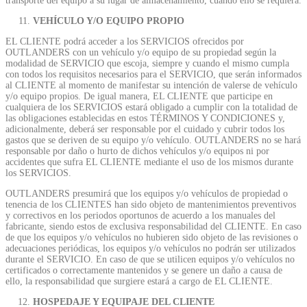
transporte del equipo a su lugar de almacenamiento, cuando ello se requiera.
VEHÍCULO Y/O EQUIPO PROPIO
EL CLIENTE podrá acceder a los SERVICIOS ofrecidos por
OUTLANDERS con un vehículo y/o equipo de su propiedad según la
modalidad de SERVICIO que escoja, siempre y cuando el mismo cumpla
con todos los requisitos necesarios para el SERVICIO, que serán informados
al CLIENTE al momento de manifestar su intención de valerse de vehículo
y/o equipo propios. De igual manera, EL CLIENTE que participe en
cualquiera de los SERVICIOS estará obligado a cumplir con la totalidad de
las obligaciones establecidas en estos TÉRMINOS Y CONDICIONES y,
adicionalmente, deberá ser responsable por el cuidado y cubrir todos los
gastos que se deriven de su equipo y/o vehículo. OUTLANDERS no se hará
responsable por daño o hurto de dichos vehículos y/o equipos ni por
accidentes que sufra EL CLIENTE mediante el uso de los mismos durante
los SERVICIOS.
OUTLANDERS presumirá que los equipos y/o vehículos de propiedad o
tenencia de los CLIENTES han sido objeto de mantenimientos preventivos
y correctivos en los periodos oportunos de acuerdo a los manuales del
fabricante, siendo estos de exclusiva responsabilidad del CLIENTE. En caso
de que los equipos y/o vehículos no hubieren sido objeto de las revisiones o
adecuaciones periódicas, los equipos y/o vehículos no podrán ser utilizados
durante el SERVICIO. En caso de que se utilicen equipos y/o vehículos no
certificados o correctamente mantenidos y se genere un daño a causa de
ello, la responsabilidad que surgiere estará a cargo de EL CLIENTE.
HOSPEDAJE Y EQUIPAJE DEL CLIENTE