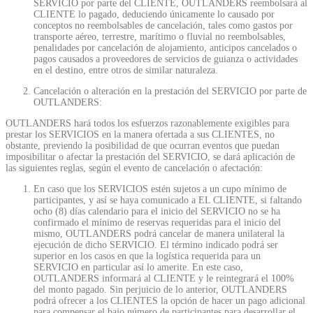
SERVICIO por parte del CLIENTE, OUTLANDERS reembolsará al
CLIENTE lo pagado, deduciendo únicamente lo causado por
conceptos no reembolsables de cancelación, tales como gastos por
transporte aéreo, terrestre, marítimo o fluvial no reembolsables,
penalidades por cancelación de alojamiento, anticipos cancelados o
pagos causados a proveedores de servicios de guianza o actividades
en el destino, entre otros de similar naturaleza.
Cancelación o alteración en la prestación del SERVICIO por parte de
OUTLANDERS:
OUTLANDERS hará todos los esfuerzos razonablemente exigibles para
prestar los SERVICIOS en la manera ofertada a sus CLIENTES, no
obstante, previendo la posibilidad de que ocurran eventos que puedan
imposibilitar o afectar la prestación del SERVICIO, se dará aplicación de
las siguientes reglas, según el evento de cancelación o afectación:
En caso que los SERVICIOS estén sujetos a un cupo mínimo de
participantes, y así se haya comunicado a EL CLIENTE, si faltando
ocho (8) días calendario para el inicio del SERVICIO no se ha
confirmado el mínimo de reservas requeridas para el inicio del
mismo, OUTLANDERS podrá cancelar de manera unilateral la
ejecución de dicho SERVICIO. El término indicado podrá ser
superior en los casos en que la logística requerida para un
SERVICIO en particular así lo amerite. En este caso,
OUTLANDERS informará al CLIENTE y le reintegrará el 100%
del monto pagado. Sin perjuicio de lo anterior, OUTLANDERS
podrá ofrecer a los CLIENTES la opción de hacer un pago adicional
para compensar el bajo número de participantes para desarrollar el