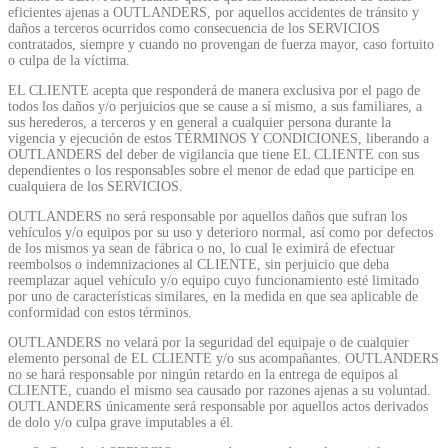
eficientes ajenas a OUTLANDERS, por aquellos accidentes de tránsito y
daños a terceros ocurridos como consecuencia de los SERVICIOS
contratados, siempre y cuando no provengan de fuerza mayor, caso fortuito
o culpa de la víctima.
EL CLIENTE acepta que responderá de manera exclusiva por el pago de
todos los daños y/o perjuicios que se cause a sí mismo, a sus familiares, a
sus herederos, a terceros y en general a cualquier persona durante la
vigencia y ejecución de estos TÉRMINOS Y CONDICIONES, liberando a
OUTLANDERS del deber de vigilancia que tiene EL CLIENTE con sus
dependientes o los responsables sobre el menor de edad que participe en
cualquiera de los SERVICIOS.
OUTLANDERS no será responsable por aquellos daños que sufran los
vehículos y/o equipos por su uso y deterioro normal, así como por defectos
de los mismos ya sean de fábrica o no, lo cual le eximirá de efectuar
reembolsos o indemnizaciones al CLIENTE, sin perjuicio que deba
reemplazar aquel vehículo y/o equipo cuyo funcionamiento esté limitado
por uno de características similares, en la medida en que sea aplicable de
conformidad con estos términos.
OUTLANDERS no velará por la seguridad del equipaje o de cualquier
elemento personal de EL CLIENTE y/o sus acompañantes. OUTLANDERS
no se hará responsable por ningún retardo en la entrega de equipos al
CLIENTE, cuando el mismo sea causado por razones ajenas a su voluntad.
OUTLANDERS únicamente será responsable por aquellos actos derivados
de dolo y/o culpa grave imputables a él.