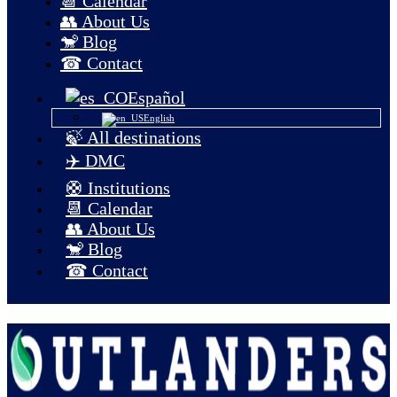
📆 Calendar
👥 About Us
🐒 Blog
☎ Contact
Español
English
🍃 All destinations
✈️ DMC
🛟 Institutions
📆 Calendar
👥 About Us
🐒 Blog
☎ Contact