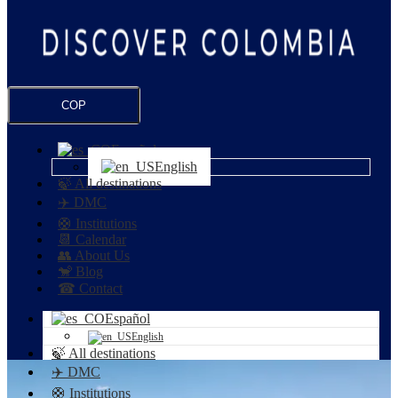
COP
Español
English
🍃 All destinations
✈️ DMC
🛟 Institutions
📆 Calendar
👥 About Us
🐒 Blog
☎ Contact
Español
English
🍃 All destinations
✈️ DMC
🛟 Institutions