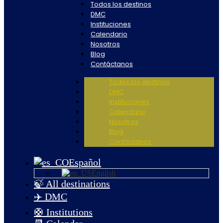
Todos los destinos
DMC
Instituciones
Calendario
Nosotros
Blog
Contáctanos
Todos los destinos
DMC
Instituciones
Calendario
Nosotros
Blog
Contáctanos
Español
English
🍃 All destinations
✈️ DMC
🛟 Institutions