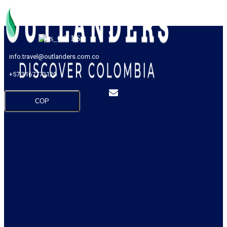
ES
info.travel@outlanders.com.co
+57 3167773120
COP