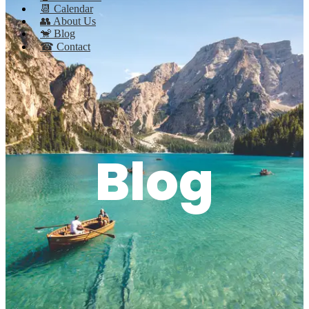
📆 Calendar
👥 About Us
🐒 Blog
☎ Contact
Blog