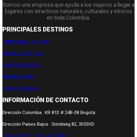
Somos una empresa que ayuda a los viajeros a llegar a
lugares con atractivos naturales, culturales y etnicos
en toda Colombia.
PRINCIPALES DESTINOS
AMAZONAS - LETICIA
REGIÓN CAFETERA
CAÑO CRISTALES
BAHÍA SOLANO
CIUDAD PERDIDA
INFORMACIÓN DE CONTACTO
Dirección Colombia : KR 81D # 24B-08 Bogotá.
Dirección Países Bajos : Grindweg 82, 3055VD
Teléfono (ES): +573167773120