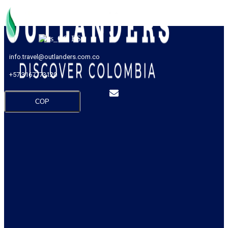
ES
info.travel@outlanders.com.co
+57 3167773120
COP