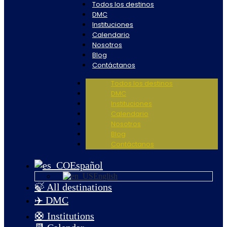
Todos los destinos
DMC
Instituciones
Calendario
Nosotros
Blog
Contáctanos
Todos los destinos
DMC
Instituciones
Calendario
Nosotros
Blog
Contáctanos
Español
English
🍃 All destinations
✈️ DMC
🛟 Institutions