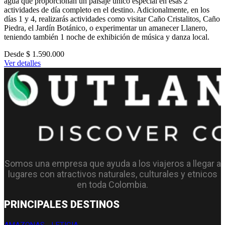
agua que proporcionan un paisaje único especial en esas 2
actividades de día completo en el destino. Adicionalmente, en los
días 1 y 4, realizarás actividades como visitar Caño Cristalitos, Caño
Piedra, el Jardín Botánico, o experimentar un amanecer Llanero,
teniendo también 1 noche de exhibición de música y danza local.
Desde $ 1.590.000
Ver detalles
Somos una empresa que ayuda a los viajeros a llegar a
lugares con atractivos naturales, culturales y etnicos
en toda Colombia.
PRINCIPALES DESTINOS
AMAZONAS - LETICIA