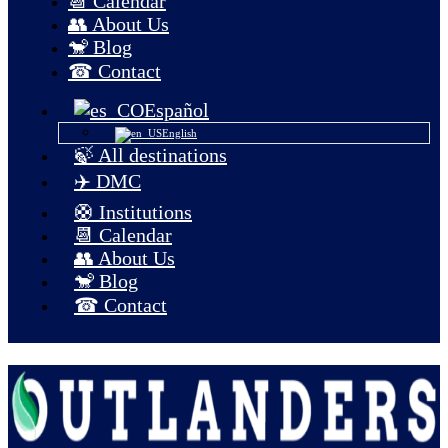
📆 Calendar
👥 About Us
🐒 Blog
☎ Contact
Español
English
🍃 All destinations
✈️ DMC
🛟 Institutions
📆 Calendar
👥 About Us
🐒 Blog
☎ Contact