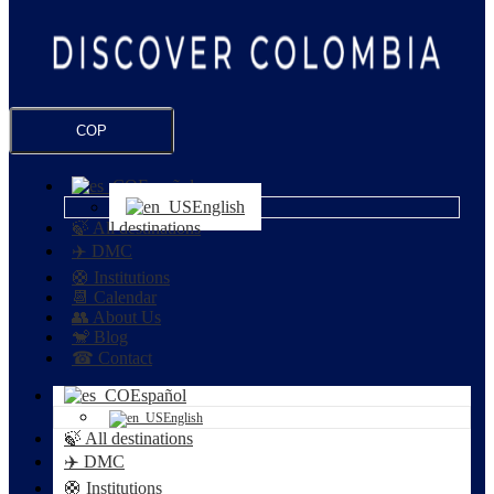
COP
Español
English
🍃 All destinations
✈️ DMC
🛟 Institutions
📆 Calendar
👥 About Us
🐒 Blog
☎ Contact
Español
English
🍃 All destinations
✈️ DMC
🛟 Institutions