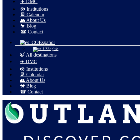
✈️ DMC
🛟 Institutions
📆 Calendar
👥 About Us
🐒 Blog
☎ Contact
Español
English
🍃 All destinations
✈️ DMC
🛟 Institutions
📆 Calendar
👥 About Us
🐒 Blog
☎ Contact