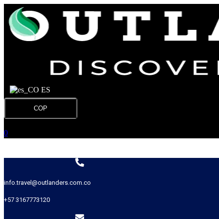
ES
COP
0
info.travel@outlanders.com.co
+57 3167773120