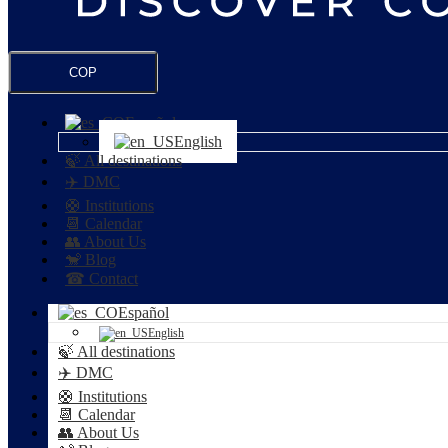
COP
Español
English
🍃 All destinations
✈️ DMC
🛟 Institutions
📆 Calendar
👥 About Us
🐒 Blog
☎ Contact
Español
English
🍃 All destinations
✈️ DMC
🛟 Institutions
📆 Calendar
👥 About Us