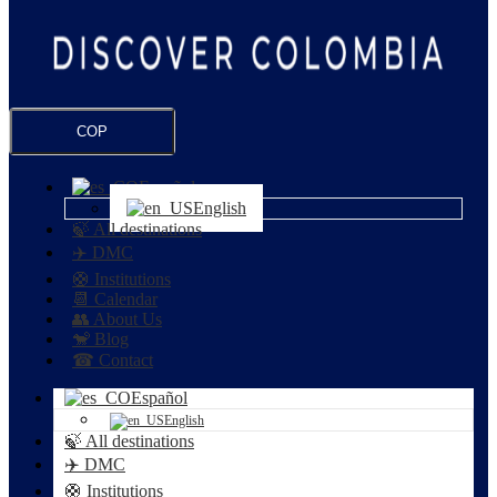
COP
Español
English
🍃 All destinations
✈️ DMC
🛟 Institutions
📆 Calendar
👥 About Us
🐒 Blog
☎ Contact
Español
English
🍃 All destinations
✈️ DMC
🛟 Institutions