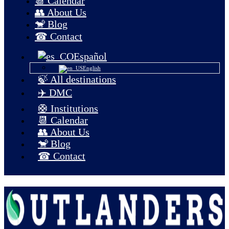
📆 Calendar
👥 About Us
🐒 Blog
☎ Contact
Español
English
🍃 All destinations
✈️ DMC
🛟 Institutions
📆 Calendar
👥 About Us
🐒 Blog
☎ Contact