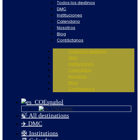
Todos los destinos
DMC
Instituciones
Calendario
Nosotros
Blog
Contáctanos
Todos los destinos
DMC
Instituciones
Calendario
Nosotros
Blog
Contáctanos
Español
English
🍃 All destinations
✈️ DMC
🛟 Institutions