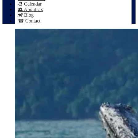
📆 Calendar
👥 About Us
🐒 Blog
☎ Contact