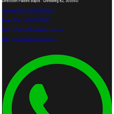
Dirección Países Bajos : Grindweg 82, 3055VD
Teléfono (ES): +573167773120
Phone (EN): +573102257657
B2C - info.travel@outlanders.com.co
B2B - edwin@outlanders.com.co