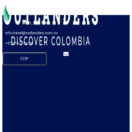
ES
info.travel@outlanders.com.co
+57 3167773120
COP