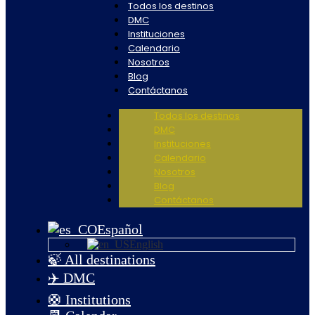
Todos los destinos
DMC
Instituciones
Calendario
Nosotros
Blog
Contáctanos
Todos los destinos
DMC
Instituciones
Calendario
Nosotros
Blog
Contáctanos
Español
English
🍃 All destinations
✈️ DMC
🛟 Institutions