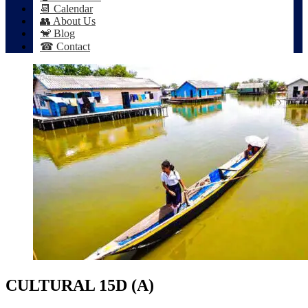
📆 Calendar
👥 About Us
🐒 Blog
☎ Contact
CULTURAL 15D (A)