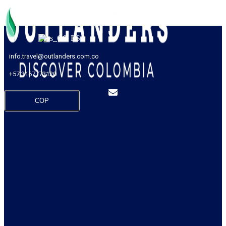
ES
info.travel@outlanders.com.co
+57 3167773120
COP