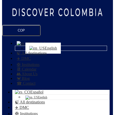
COP
Español
English
🍃 All destinations
✈️ DMC
🛟 Institutions
📆 Calendar
👥 About Us
🐒 Blog
☎ Contact
Español
English
🍃 All destinations
✈️ DMC
🛟 Institutions