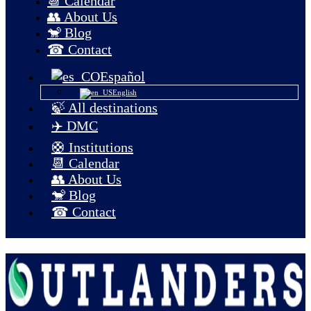
📆 Calendar
👥 About Us
🐒 Blog
☎ Contact
Español
English
🍃 All destinations
✈️ DMC
🛟 Institutions
📆 Calendar
👥 About Us
🐒 Blog
☎ Contact