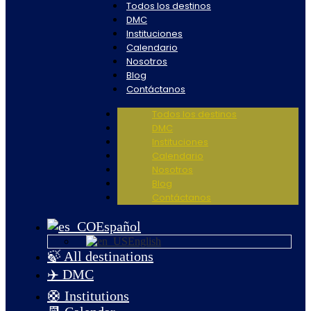
Todos los destinos
DMC
Instituciones
Calendario
Nosotros
Blog
Contáctanos
Todos los destinos
DMC
Instituciones
Calendario
Nosotros
Blog
Contáctanos
Español
English
🍃 All destinations
✈️ DMC
🛟 Institutions