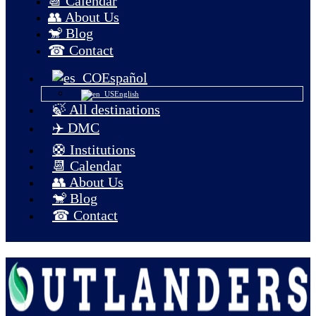
📆 Calendar
👥 About Us
🐒 Blog
☎ Contact
Español
English
🍃 All destinations
✈️ DMC
🛟 Institutions
📆 Calendar
👥 About Us
🐒 Blog
☎ Contact