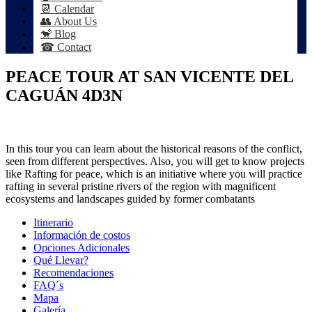
📆 Calendar
👥 About Us
🐒 Blog
☎ Contact
PEACE TOUR AT SAN VICENTE DEL
CAGUÁN 4D3N
In this tour you can learn about the historical reasons of the conflict,
seen from different perspectives. Also, you will get to know projects
like Rafting for peace, which is an initiative where you will practice
rafting in several pristine rivers of the region with magnificent
ecosystems and landscapes guided by former combatants
Itinerario
Información de costos
Opciones Adicionales
Qué Llevar?
Recomendaciones
FAQ´s
Mapa
Galería