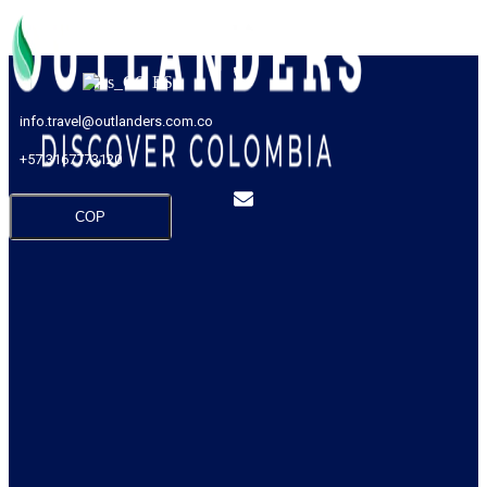
ES
info.travel@outlanders.com.co
+57 3167773120
COP