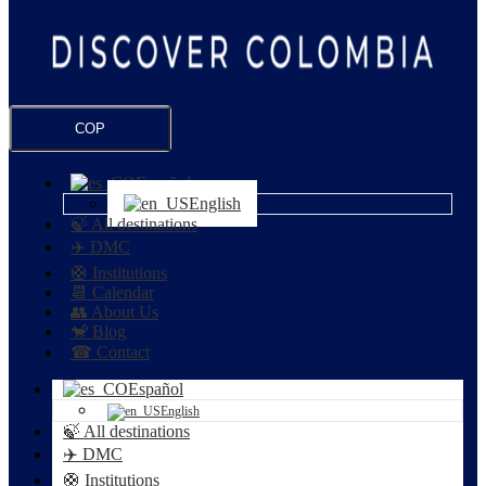
COP
Español
English
🍃 All destinations
✈️ DMC
🛟 Institutions
📆 Calendar
👥 About Us
🐒 Blog
☎ Contact
Español
English
🍃 All destinations
✈️ DMC
🛟 Institutions