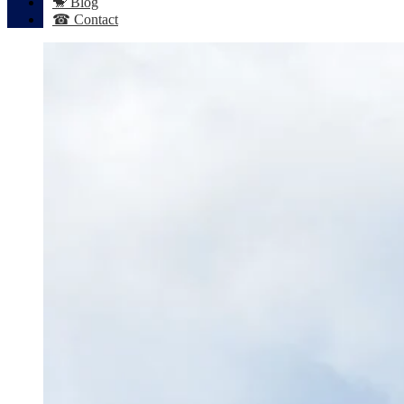
🐒 Blog
☎ Contact