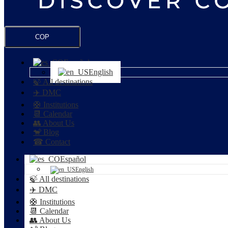
COP
Español
English
🍃 All destinations
✈️ DMC
🛟 Institutions
📆 Calendar
👥 About Us
🐒 Blog
☎ Contact
Español
English
🍃 All destinations
✈️ DMC
🛟 Institutions
📆 Calendar
👥 About Us