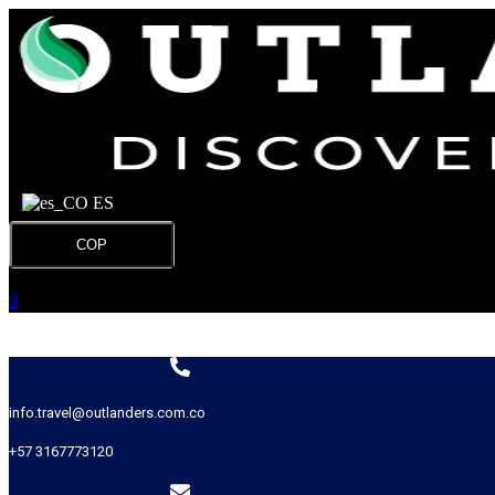
ES
COP
0
info.travel@outlanders.com.co
+57 3167773120