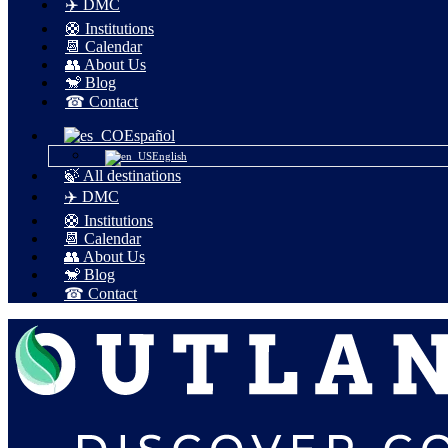
✈️ DMC
🛟 Institutions
📆 Calendar
👥 About Us
🐒 Blog
☎ Contact
Español
English
🍃 All destinations
✈️ DMC
🛟 Institutions
📆 Calendar
👥 About Us
🐒 Blog
☎ Contact