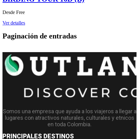
Desde
Free
Ver detalles
Paginación de entradas
1
2
…
7
Somos una empresa que ayuda a los viajeros a llegar a
lugares con atractivos naturales, culturales y etnicos
en toda Colombia.
PRINCIPALES DESTINOS