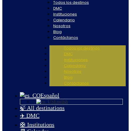
Todos los destinos
DMC
Instituciones
Calendario
Nosotros
Blog
Contáctanos
Todos los destinos
DMC
Instituciones
Calendario
Nosotros
Blog
Contáctanos
Español
English
🍃 All destinations
✈️ DMC
🛟 Institutions