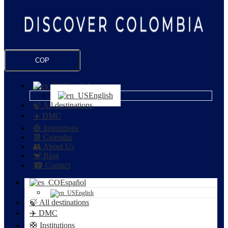
COP
Español
English
🍃 All destinations
✈️ DMC
🛟 Institutions
📆 Calendar
👥 About Us
🐒 Blog
☎ Contact
Español
English
🍃 All destinations
✈️ DMC
🛟 Institutions