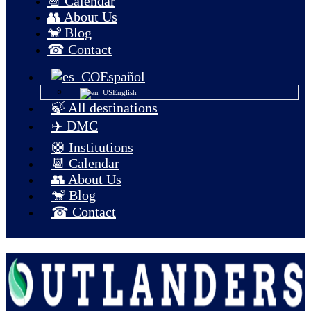
📆 Calendar
👥 About Us
🐒 Blog
☎ Contact
Español
English
🍃 All destinations
✈️ DMC
🛟 Institutions
📆 Calendar
👥 About Us
🐒 Blog
☎ Contact