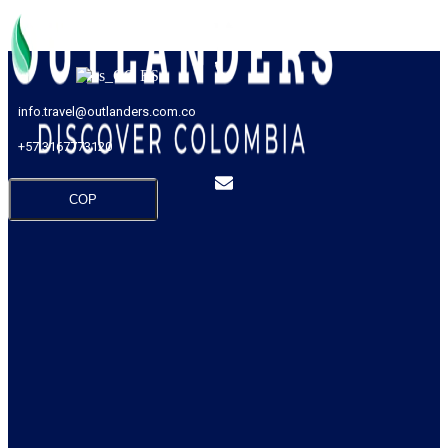
ES
info.travel@outlanders.com.co
+57 3167773120
COP